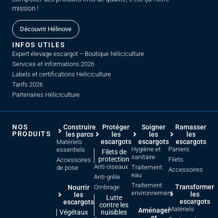
mission !
Découvrir Hélinove
INFOS UTILES
Expert élevage escargot – Boutique héliciculture
Services et informations 2026
Labels et certifications Heliciculture
Tarifs 2026
Partenaires Héliciculture
NOS
Construire
Protéger
Soigner
Ramasser
PRODUITS
les parcs
les
les
les
escargots
escargots
escargots
Matériels
Hygiène et
Paniers
essentiels
Filets de
sanitaire
protection
Filets
Accessoires
Anti-oiseaux
Traitement
de pose
Accessoires
eau
Anti-grêle
Traitement
Transformer
Nourrir
Ombrage
environnement
les
les
Lutte
escargots
escargots
contre les
Matériels
Aménager
Végétaux
nuisibles
et