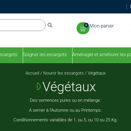
Mon panier
0
escargots
Soigner les escargots
Aménager et améliorer les p
Accueil
/
Nourrir les escargots
/ Végétaux
Végétaux
Des semences pures ou en mélange.
A semer à l’Automne ou au Printemps.
Conditionnements variables de 1, ou 5, ou 10 ou 25 Kg.