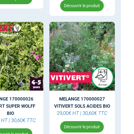
Découvrir le produit
NGE 170000026
MELANGE 170000027
ERT SUPER WOLFF
VITIVERT SOLS ACIDES BIO
29,00
€
HT
|
30,60
€
TTC
BIO
HT
|
30,60
€
TTC
Découvrir le produit