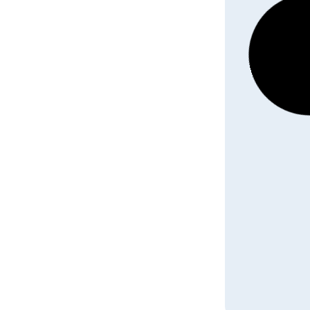
SEMENC
MEDITERRA
1
89,00
€
HT
Découvrir