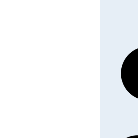
SEMENC
CORNICULE B
5
125,00
€
HT
Découvrir