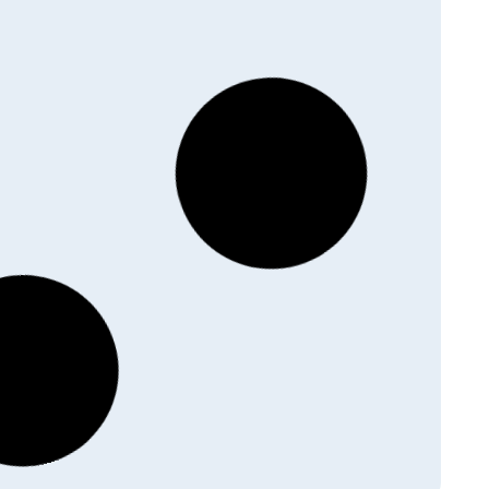
E MELILOT JAUNE
SEMENCE MOUTARDE
SAC 25 KG
BLANCHE
HT
|
144,54
€
TTC
12,00
€
HT
|
12,66
€
TTC
uvrir le produit
Découvrir le produit