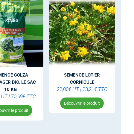
MENCE COLZA
SEMENCE LOTIER
GER BIO, LE SAC
CORNICULE
22,00
€
HT
|
23,21
€
TTC
10 KG
HT
|
70,69
€
TTC
Découvrir le produit
uvrir le produit