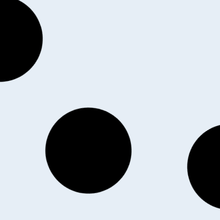
E LUZERNE
SEMENCE MELILOT JAUNE
SEMENC
NEENNE, SAC
BIO SAC 25 KG
177,00
€
HT
|
186,74
€
TTC
137,00
€
0 KG
|
93,90
€
TTC
Découvrir le produit
Déco
 le produit