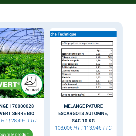
NGE 170000028
MELANGE PATURE
VERT SERRE BIO
ESCARGOTS AUTOMNE,
HT
|
28,49
€
TTC
SAC 10 KG
108,00
€
HT
|
113,94
€
TTC
uvrir le produit