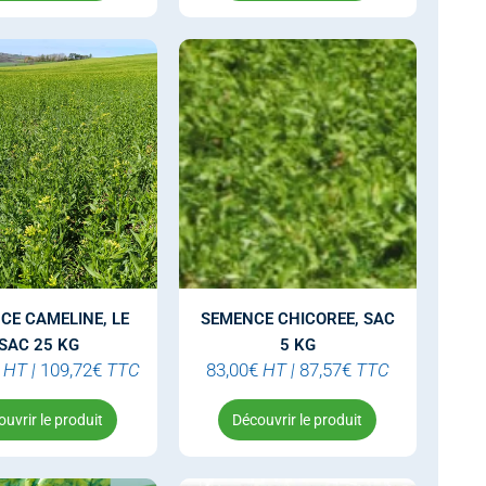
CE CAMELINE, LE
SEMENCE CHICOREE, SAC
SAC 25 KG
5 KG
HT
|
109,72
€
TTC
83,00
€
HT
|
87,57
€
TTC
uvrir le produit
Découvrir le produit