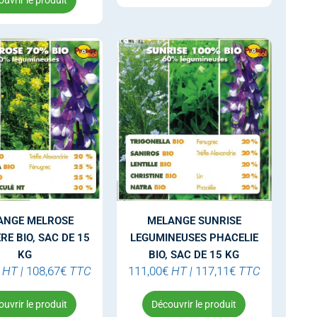
uvrir le produit
ANGE MELROSE
MELANGE SUNRISE
RE BIO, SAC DE 15
LEGUMINEUSES PHACELIE
KG
BIO, SAC DE 15 KG
HT
|
108,67
€
TTC
111,00
€
HT
|
117,11
€
TTC
uvrir le produit
Découvrir le produit