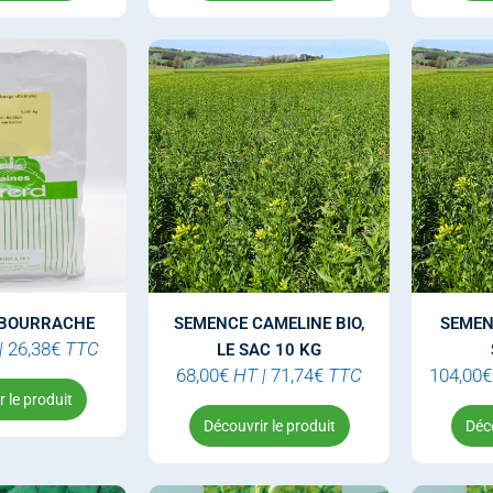
 BOURRACHE
SEMENCE CAMELINE BIO,
SEMEN
|
26,38
€
TTC
LE SAC 10 KG
68,00
€
HT
|
71,74
€
TTC
104,00
€
 le produit
Découvrir le produit
Déco