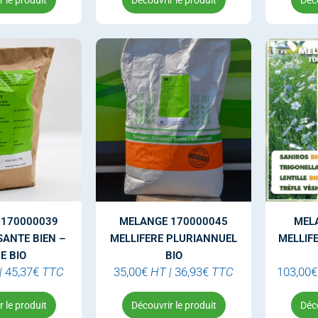
 le produit
Découvrir le produit
Déco
 170000039
MELANGE 170000045
MEL
SANTE BIEN –
MELLIFERE PLURIANNUEL
MELLIFE
E BIO
BIO
|
45,37
€
TTC
35,00
€
HT
|
36,93
€
TTC
103,00
€
 le produit
Découvrir le produit
Déco