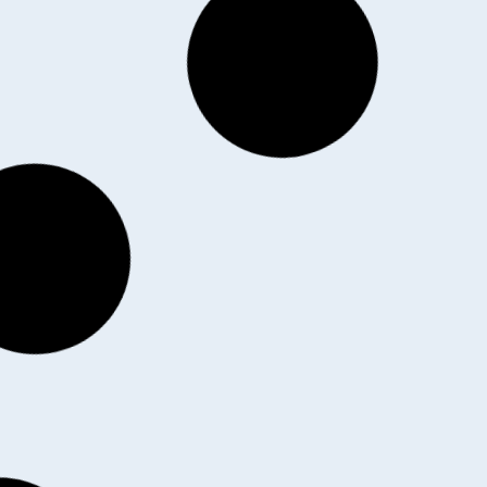
E LOTIER
SEMENCE LUZERNE
SEM
IO, LE SAC DE
FLAMANDE
FLAMA
17,00
€
HT
|
17,94
€
TTC
 KG
BI
|
131,88
€
TTC
106,00
€
Découvrir le produit
 le produit
Déco