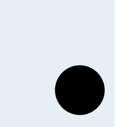
ENCE LUZERNE
SEMENCE LUZERNE
NDE TECHNIQUE
MEDITERRANEENNE BIO
28,00
€
HT
|
29,54
€
TTC
O, SAC 10 KG
HT
|
111,83
€
TTC
Découvrir le produit
uvrir le produit