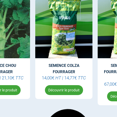
CE CHOU
SEMENCE COLZA
SE
RRAGER
FOURRAGER
FOURRA
|
21,10
€
TTC
14,00
€
HT
|
14,77
€
TTC
67,00
€
 le produit
Découvrir le produit
Déco