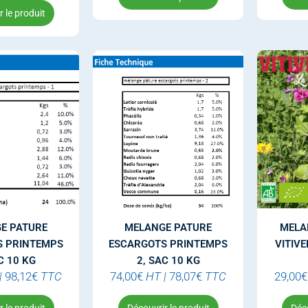
 le produit
E PATURE
MELANGE PATURE
MELA
S PRINTEMPS
ESCARGOTS PRINTEMPS
VITIV
C 10 KG
2, SAC 10 KG
|
98,12
€
TTC
74,00
€
HT
|
78,07
€
TTC
29,00
€