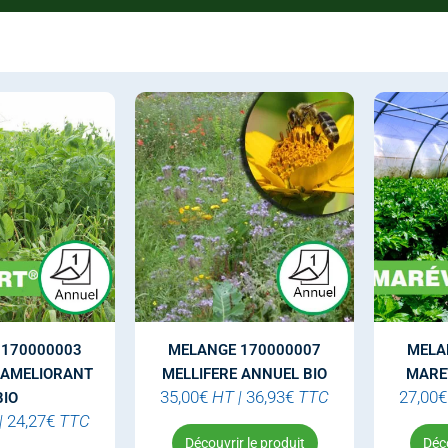
 170000003
MELANGE 170000007
MELA
 AMELIORANT
MELLIFERE ANNUEL BIO
MARE
35,00
€
HT
|
36,93
€
TTC
27,00
€
BIO
|
24,27
€
TTC
Découvrir le produit
Déco