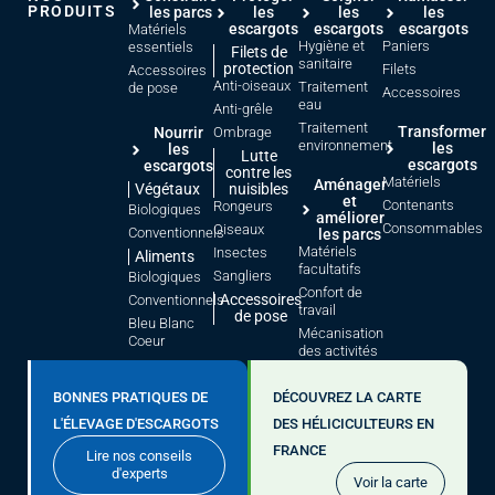
PRODUITS
les parcs
les
les
les
escargots
escargots
escargots
Matériels
Hygiène et
Paniers
essentiels
Filets de
sanitaire
protection
Filets
Accessoires
Anti-oiseaux
Traitement
de pose
Accessoires
eau
Anti-grêle
Traitement
Transformer
Nourrir
Ombrage
environnement
les
les
Lutte
escargots
escargots
contre les
Matériels
Aménager
Végétaux
nuisibles
et
Contenants
Rongeurs
Biologiques
améliorer
Consommables
Oiseaux
Conventionnels
les parcs
Matériels
Insectes
Aliments
facultatifs
Sangliers
Biologiques
Confort de
Accessoires
Conventionnels
travail
de pose
Bleu Blanc
Mécanisation
Coeur
des activités
BONNES PRATIQUES DE
DÉCOUVREZ LA CARTE
L'ÉLEVAGE D'ESCARGOTS
DES HÉLICICULTEURS EN
FRANCE
Lire nos conseils
d'experts
Voir la carte