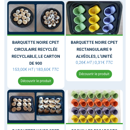
BARQUETTE NOIRE CPET
BARQUETTE NOIRE CPET
CIRCULAIRE RECYCLÉE
RECTANGULAIRE 9
RECYCLABLE, LE CARTON
ALVÉOLES, L’UNITÉ
0,26
€
HT
|
0,31
€
TTC
DE 900
153,00
€
HT
|
183,60
€
TTC
Découvrir le produit
Découvrir le produit