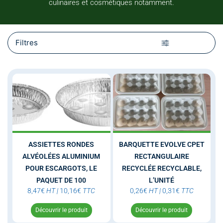
culinaires et cosmétiques notamment.
Filtres
ASSIETTES RONDES
BARQUETTE EVOLVE CPET
ALVÉOLÉES ALUMINIUM
RECTANGULAIRE
POUR ESCARGOTS, LE
RECYCLÉE RECYCLABLE,
PAQUET DE 100
L’UNITÉ
8,47
€
HT
|
10,16
€
TTC
0,26
€
HT
|
0,31
€
TTC
Découvrir le produit
Découvrir le produit