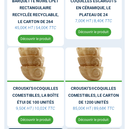
BARQUETTE NOIRE CPET
COQUILLES ESCARGOTS
RECTANGULAIRE
EN CÉRAMIQUE, LE
RECYCLÉE RECYCLABLE,
PLATEAU DE 24
7,00
€
HT
|
8,40
€
TTC
LE CARTON DE 264
45,00
€
HT
|
54,00
€
TTC
Découvrir le produit
Découvrir le produit
CROUSKI’S®COQUILLES
CROUSKI’S®COQUILLES
COMESTIBLES, LA BOÎTE
COMESTIBLES, LE CARTON
ÉTUI DE 100 UNITÉS
DE 1200 UNITÉS
9,50
€
HT
|
10,02
€
TTC
85,00
€
HT
|
89,68
€
TTC
Découvrir le produit
Découvrir le produit