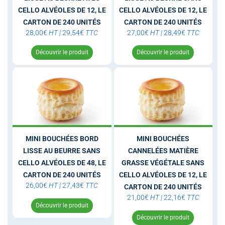
CELLO ALVÉOLES DE 12, LE
CELLO ALVÉOLES DE 12, LE
CARTON DE 240 UNITÉS
CARTON DE 240 UNITÉS
28,00
€
HT
|
29,54
€
TTC
27,00
€
HT
|
28,49
€
TTC
Découvrir le produit
Découvrir le produit
MINI BOUCHÉES BORD
MINI BOUCHÉES
LISSE AU BEURRE SANS
CANNELÉES MATIÈRE
CELLO ALVÉOLES DE 48, LE
GRASSE VÉGÉTALE SANS
CARTON DE 240 UNITÉS
CELLO ALVÉOLES DE 12, LE
26,00
€
HT
|
27,43
€
TTC
CARTON DE 240 UNITÉS
21,00
€
HT
|
22,16
€
TTC
Découvrir le produit
Découvrir le produit