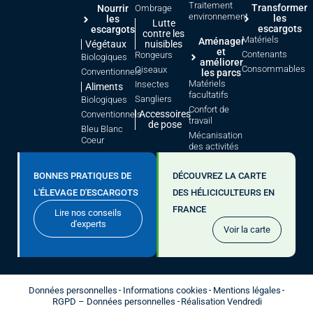
Traitement
Transformer
Nourrir
Ombrage
environnement
les
les
Lutte
escargots
escargots
contre les
Matériels
Aménager
Végétaux
nuisibles
et
Contenants
Rongeurs
Biologiques
améliorer
Consommables
Oiseaux
Conventionnels
les parcs
Matériels
Insectes
Aliments
facultatifs
Sangliers
Biologiques
Confort de
Accessoires
Conventionnels
travail
de pose
Bleu Blanc
Mécanisation
Coeur
des activités
BONNES PRATIQUES DE
DÉCOUVREZ LA CARTE
L'ÉLEVAGE D'ESCARGOTS
DES HÉLICICULTEURS EN
FRANCE
Lire nos conseils
d'experts
Voir la carte
Données personnelles
Informations cookies
Mentions légales
RGPD – Données personnelles
Réalisation Vendredi