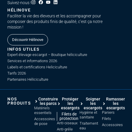
Suivez-nous !
HÉLINOVE
Faciliter la vie des éleveurs et les accompagner pour
composer des produits finis de qualité, c’est ça notre
mission !
Découvrir Hélinove
INFOS UTILES
Expert élevage escargot – Boutique héliciculture
Services et informations 2026
Labels et certifications Heliciculture
Tarifs 2026
Partenaires Héliciculture
NOS
Construire
Protéger
Soigner
Ramasser
PRODUITS
les parcs
les
les
les
escargots
escargots
escargots
Matériels
Hygiène et
Paniers
essentiels
Filets de
sanitaire
protection
Filets
Accessoires
Anti-oiseaux
Traitement
de pose
Accessoires
eau
Anti-grêle