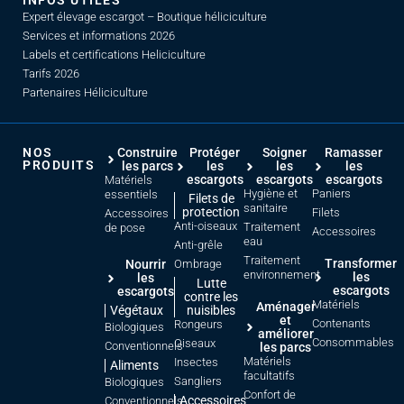
INFOS UTILES
Expert élevage escargot – Boutique héliciculture
Services et informations 2026
Labels et certifications Heliciculture
Tarifs 2026
Partenaires Héliciculture
NOS
Construire
Protéger
Soigner
Ramasser
PRODUITS
les parcs
les
les
les
escargots
escargots
escargots
Matériels
Hygiène et
Paniers
essentiels
Filets de
sanitaire
protection
Filets
Accessoires
Anti-oiseaux
Traitement
de pose
Accessoires
eau
Anti-grêle
Traitement
Transformer
Nourrir
Ombrage
environnement
les
les
Lutte
escargots
escargots
contre les
Matériels
Aménager
Végétaux
nuisibles
et
Contenants
Rongeurs
Biologiques
améliorer
Consommables
Oiseaux
Conventionnels
les parcs
Matériels
Insectes
Aliments
facultatifs
Sangliers
Biologiques
Confort de
Accessoires
Conventionnels