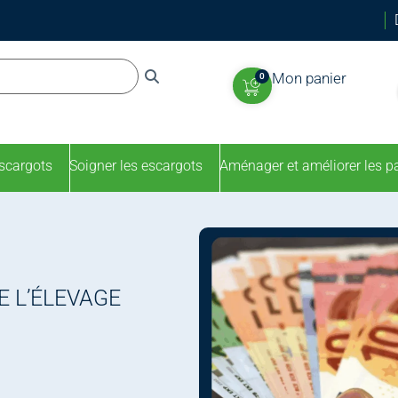
Mon panier
0
escargots
Soigner les escargots
Aménager et améliorer les p
E L’ÉLEVAGE