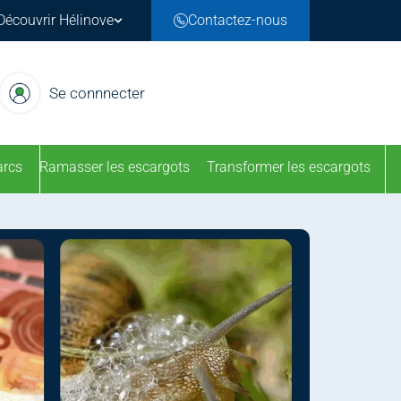
Découvrir Hélinove
Contactez-nous
Se connnecter
arcs
Ramasser les escargots
Transformer les escargots