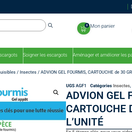
Mon panier
0
escargots
Soigner les escargots
Aménager et améliorer les p
nuisibles
/
Insectes
/ ADVION GEL FOURMIS, CARTOUCHE de 30 GRA
UGS
AGF1
Catégories
Insectes
,
ADVION GEL 
CARTOUCHE 
L’UNITÉ