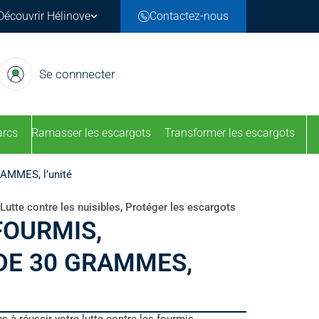
Découvrir Hélinove
Contactez-nous
Se connnecter
arcs
Ramasser les escargots
Transformer les escargots
MMES, l’unité
Lutte contre les nuisibles
,
Protéger les escargots
FOURMIS,
DE 30 GRAMMES,