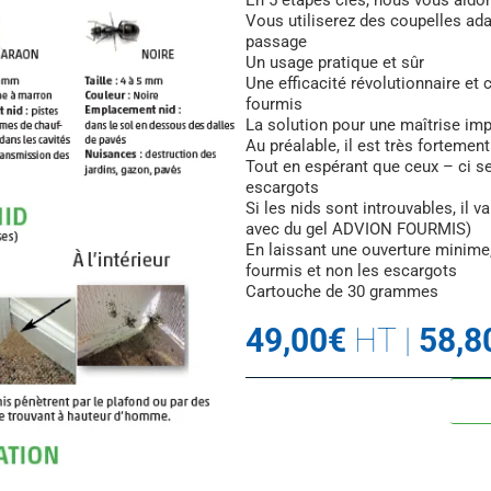
En 5 étapes clés, nous vous aidon
Vous utiliserez des coupelles ada
passage
Un usage pratique et sûr
Une efficacité révolutionnaire et
fourmis
La solution pour une maîtrise imp
Au préalable, il est très forteme
Tout en espérant que ceux – ci se 
escargots
Si les nids sont introuvables, il v
avec du gel ADVION FOURMIS)
En laissant une ouverture minime,
fourmis et non les escargots
Cartouche de 30 grammes
49,00
€
HT
|
58,8