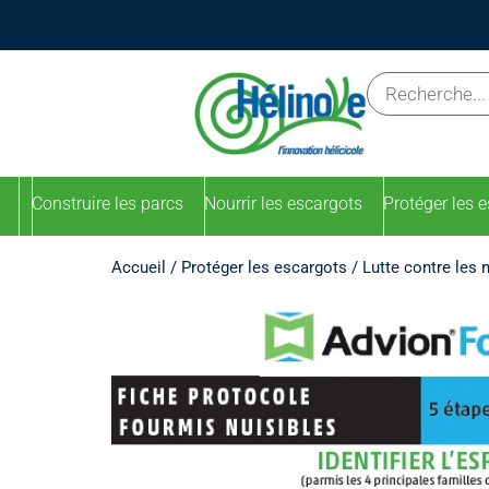
Construire les parcs
Nourrir les escargots
Protéger les 
Accueil
/
Protéger les escargots
/
Lutte contre les 