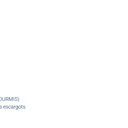
 FOURMIS)
es escargots