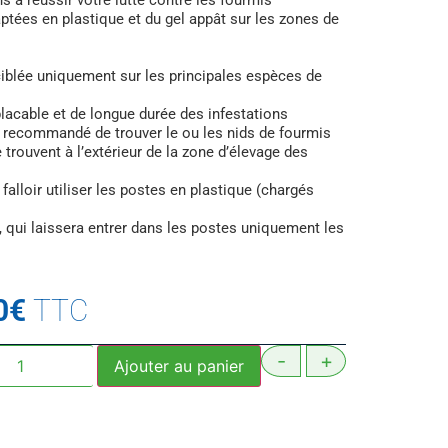
s à réussir votre lutte contre les fourmis
ptées en plastique et du gel appât sur les zones de
 ciblée uniquement sur les principales espèces de
lacable et de longue durée des infestations
nt recommandé de trouver le ou les nids de fourmis
trouvent à l’extérieur de la zone d’élevage des
a falloir utiliser les postes en plastique (chargés
 qui laissera entrer dans les postes uniquement les
0
€
TTC
-
+
Ajouter au panier