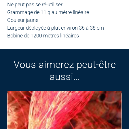
Ne peut pas se ré-utiliser
Grammage de 11 g au mètre linéaire
Couleur jaune
Largeur déployée à plat environ 36 à 38 cm
Bobine de 1200 mètres linéaires
Vous aimerez peut-être
aussi…