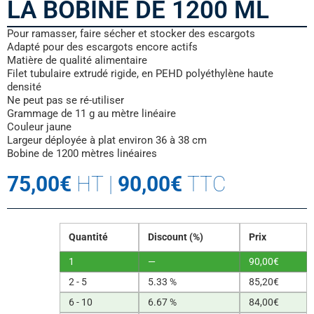
LA BOBINE DE 1200 ML
Pour ramasser, faire sécher et stocker des escargots
Adapté pour des escargots encore actifs
Matière de qualité alimentaire
Filet tubulaire extrudé rigide, en PEHD polyéthylène haute
densité
Ne peut pas se ré-utiliser
Grammage de 11 g au mètre linéaire
Couleur jaune
Largeur déployée à plat environ 36 à 38 cm
Bobine de 1200 mètres linéaires
75,00
€
HT
|
90,00
€
TTC
Quantité
Discount (%)
Prix
1
—
90,00
€
2 - 5
5.33 %
85,20
€
6 - 10
6.67 %
84,00
€