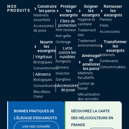
NOS
Construire
Protéger
Soigner
Ramasser
PRODUITS
les parcs
les
les
les
escargots
escargots
escargots
Matériels
Hygiène et
Paniers
essentiels
Filets de
sanitaire
protection
Filets
Accessoires
Anti-oiseaux
Traitement
de pose
Accessoires
eau
Anti-grêle
Traitement
Transformer
Nourrir
Ombrage
environnement
les
les
Lutte
escargots
escargots
contre les
Matériels
Aménager
Végétaux
nuisibles
et
Contenants
Rongeurs
Biologiques
améliorer
Consommables
Oiseaux
Conventionnels
les parcs
Matériels
Insectes
Aliments
facultatifs
Sangliers
Biologiques
Confort de
Accessoires
Conventionnels
travail
de pose
Bleu Blanc
Mécanisation
Coeur
des activités
BONNES PRATIQUES DE
DÉCOUVREZ LA CARTE
L'ÉLEVAGE D'ESCARGOTS
DES HÉLICICULTEURS EN
FRANCE
Lire nos conseils