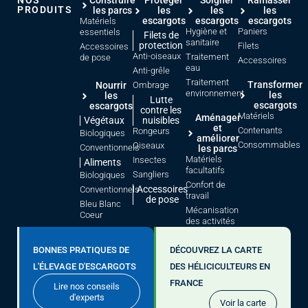
NOS
Construire
Protéger
Soigner
Ramasser
PRODUITS
les parcs
les
les
les
escargots
escargots
escargots
Matériels
Hygiène et
Paniers
essentiels
Filets de
sanitaire
protection
Filets
Accessoires
Anti-oiseaux
Traitement
de pose
Accessoires
eau
Anti-grêle
Traitement
Transformer
Nourrir
Ombrage
environnement
les
les
Lutte
escargots
escargots
contre les
Matériels
Aménager
Végétaux
nuisibles
et
Contenants
Rongeurs
Biologiques
améliorer
Consommables
Oiseaux
Conventionnels
les parcs
Matériels
Insectes
Aliments
facultatifs
Sangliers
Biologiques
Confort de
Accessoires
Conventionnels
travail
de pose
Bleu Blanc
Mécanisation
Coeur
des activités
BONNES PRATIQUES DE
DÉCOUVREZ LA CARTE
L'ÉLEVAGE D'ESCARGOTS
DES HÉLICICULTEURS EN
FRANCE
Lire nos conseils
d'experts
Voir la carte