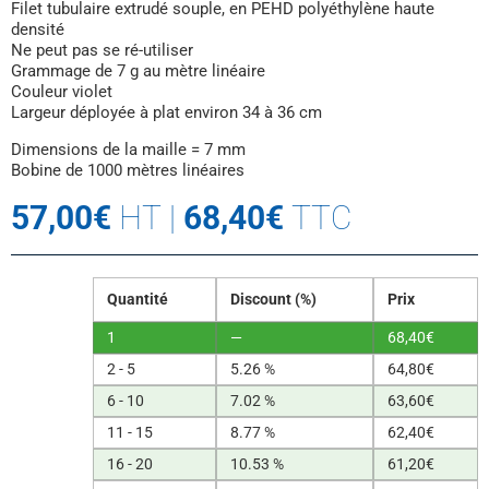
Filet tubulaire extrudé souple, en PEHD polyéthylène haute
densité
Ne peut pas se ré-utiliser
Grammage de 7 g au mètre linéaire
Couleur violet
Largeur déployée à plat environ 34 à 36 cm
Dimensions de la maille = 7 mm
Bobine de 1000 mètres linéaires
57,00
€
HT
|
68,40
€
TTC
Quantité
Discount (%)
Prix
1
—
68,40
€
2 - 5
5.26 %
64,80
€
6 - 10
7.02 %
63,60
€
11 - 15
8.77 %
62,40
€
16 - 20
10.53 %
61,20
€