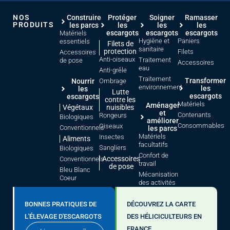
NOS
Construire
Protéger
Soigner
Ramasser
PRODUITS
les parcs
les
les
les
escargots
escargots
escargots
Matériels
Hygiène et
Paniers
essentiels
Filets de
sanitaire
protection
Filets
Accessoires
Anti-oiseaux
Traitement
de pose
Accessoires
eau
Anti-grêle
Traitement
Transformer
Nourrir
Ombrage
environnement
les
les
Lutte
escargots
escargots
contre les
Matériels
Aménager
Végétaux
nuisibles
et
Contenants
Rongeurs
Biologiques
améliorer
Consommables
Oiseaux
Conventionnels
les parcs
Matériels
Insectes
Aliments
facultatifs
Sangliers
Biologiques
Confort de
Accessoires
Conventionnels
travail
de pose
Bleu Blanc
Mécanisation
Coeur
des activités
BONNES PRATIQUES DE
DÉCOUVREZ LA CARTE
L'ÉLEVAGE D'ESCARGOTS
DES HÉLICICULTEURS EN
FRANCE