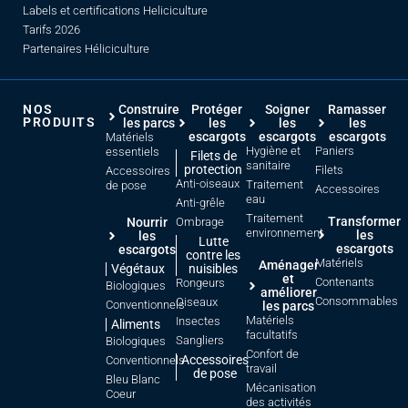
Labels et certifications Heliciculture
Tarifs 2026
Partenaires Héliciculture
NOS
Construire
Protéger
Soigner
Ramasser
PRODUITS
les parcs
les
les
les
escargots
escargots
escargots
Matériels
Hygiène et
Paniers
essentiels
Filets de
sanitaire
protection
Filets
Accessoires
Anti-oiseaux
Traitement
de pose
Accessoires
eau
Anti-grêle
Traitement
Transformer
Nourrir
Ombrage
environnement
les
les
Lutte
escargots
escargots
contre les
Matériels
Aménager
Végétaux
nuisibles
et
Contenants
Rongeurs
Biologiques
améliorer
Consommables
Oiseaux
Conventionnels
les parcs
Matériels
Insectes
Aliments
facultatifs
Sangliers
Biologiques
Confort de
Accessoires
Conventionnels
travail
de pose
Bleu Blanc
Mécanisation
Coeur
des activités