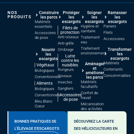
NOS
Construire
Protéger
Soigner
Ramasser
PRODUITS
les parcs
les
les
les
escargots
escargots
escargots
Matériels
Hygiène et
Paniers
essentiels
Filets de
sanitaire
protection
Filets
Accessoires
Anti-oiseaux
Traitement
de pose
Accessoires
eau
Anti-grêle
Traitement
Transformer
Nourrir
Ombrage
environnement
les
les
Lutte
escargots
escargots
contre les
Matériels
Aménager
Végétaux
nuisibles
et
Contenants
Rongeurs
Biologiques
améliorer
Consommables
Oiseaux
Conventionnels
les parcs
Matériels
Insectes
Aliments
facultatifs
Sangliers
Biologiques
Confort de
Accessoires
Conventionnels
travail
de pose
Bleu Blanc
Mécanisation
Coeur
des activités
BONNES PRATIQUES DE
DÉCOUVREZ LA CARTE
L'ÉLEVAGE D'ESCARGOTS
DES HÉLICICULTEURS EN