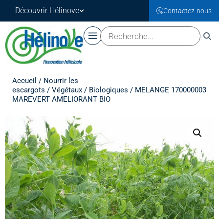
Découvrir Hélinove
Contactez-nous
Accueil
/
Nourrir les
escargots
/
Végétaux
/
Biologiques
/ MELANGE 170000003
MAREVERT AMELIORANT BIO