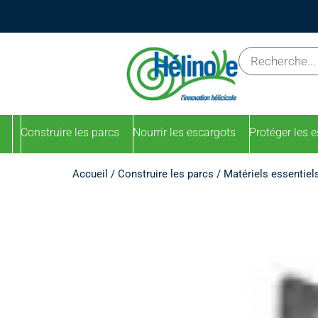
Construire les parcs
Nourrir les escargots
Protéger les 
Accueil
/
Construire les parcs
/
Matériels essentiel