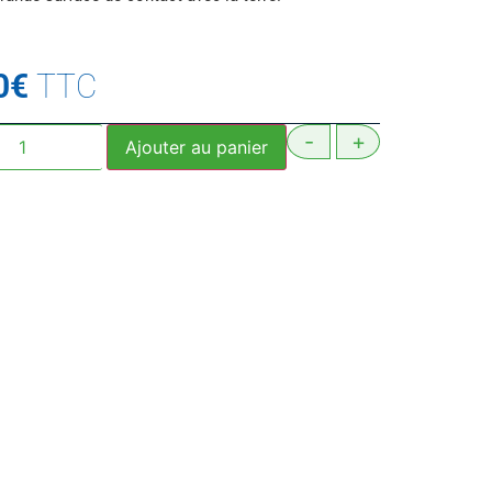
0
€
TTC
-
+
Ajouter au panier