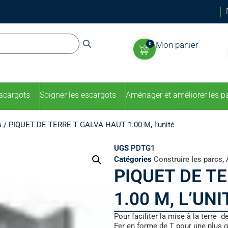
Mon panier
0
escargots
Soigner les escargots
Aménager et améliorer les p
s
/ PIQUET DE TERRE T GALVA HAUT 1.00 M, l’unité
UGS
PDTG1
Catégories
Construire les parcs
,
PIQUET DE T
1.00 M, L’UNI
Pour faciliter la mise à la terre de
Fer en forme de T pour une plus g