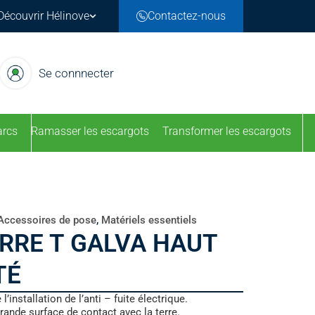
Découvrir Hélinove
Contactez-nous
Se connnecter
arcs
Ramasser les escargots
Transformer les escargots
Accessoires de pose
,
Matériels essentiels
ERRE T GALVA HAUT
TÉ
 l’installation de l’anti – fuite électrique.
rande surface de contact avec la terre.