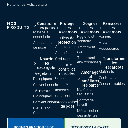
Partenaires Héliciculture
NOS
Construire
Protéger
Soigner
Ramasser
PRODUITS
les parcs
les
les
les
escargots
escargots
escargots
Matériels
Hygiène et
Paniers
essentiels
Filets de
sanitaire
protection
Filets
Accessoires
Anti-oiseaux
Traitement
de pose
Accessoires
eau
Anti-grêle
Traitement
Transformer
Nourrir
Ombrage
environnement
les
les
Lutte
escargots
escargots
contre les
Matériels
Aménager
Végétaux
nuisibles
et
Contenants
Rongeurs
Biologiques
améliorer
Consommables
Oiseaux
Conventionnels
les parcs
Matériels
Insectes
Aliments
facultatifs
Sangliers
Biologiques
Confort de
Accessoires
Conventionnels
travail
de pose
Bleu Blanc
Mécanisation
Coeur
des activités
BONNES PRATIQUES DE
DÉCOUVREZ LA CARTE