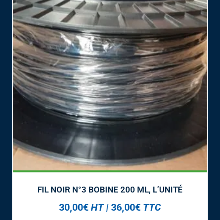
FIL NOIR N°3 BOBINE 200 ML, L’UNITÉ
30,00
€
HT
|
36,00
€
TTC