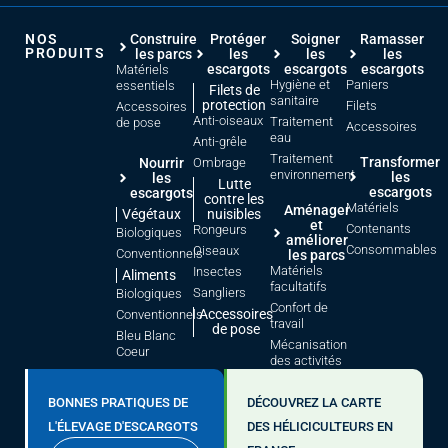
NOS
Construire
Protéger
Soigner
Ramasser
PRODUITS
les parcs
les
les
les
escargots
escargots
escargots
Matériels
Hygiène et
Paniers
essentiels
Filets de
sanitaire
protection
Filets
Accessoires
Anti-oiseaux
Traitement
de pose
Accessoires
eau
Anti-grêle
Traitement
Transformer
Nourrir
Ombrage
environnement
les
les
Lutte
escargots
escargots
contre les
Matériels
Aménager
Végétaux
nuisibles
et
Contenants
Rongeurs
Biologiques
améliorer
Consommables
Oiseaux
Conventionnels
les parcs
Matériels
Insectes
Aliments
facultatifs
Sangliers
Biologiques
Confort de
Accessoires
Conventionnels
travail
de pose
Bleu Blanc
Mécanisation
Coeur
des activités
BONNES PRATIQUES DE
DÉCOUVREZ LA CARTE
L'ÉLEVAGE D'ESCARGOTS
DES HÉLICICULTEURS EN