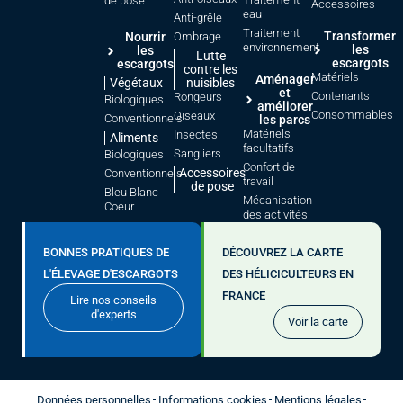
de pose
Accessoires
eau
Anti-grêle
Traitement
Transformer
Nourrir
Ombrage
environnement
les
les
Lutte
escargots
escargots
contre les
Matériels
Aménager
Végétaux
nuisibles
et
Contenants
Rongeurs
Biologiques
améliorer
Consommables
Oiseaux
Conventionnels
les parcs
Matériels
Insectes
Aliments
facultatifs
Sangliers
Biologiques
Confort de
Accessoires
Conventionnels
travail
de pose
Bleu Blanc
Mécanisation
Coeur
des activités
BONNES PRATIQUES DE
DÉCOUVREZ LA CARTE
L'ÉLEVAGE D'ESCARGOTS
DES HÉLICICULTEURS EN
FRANCE
Lire nos conseils
d'experts
Voir la carte
Données personnelles
Informations cookies
Mentions légales