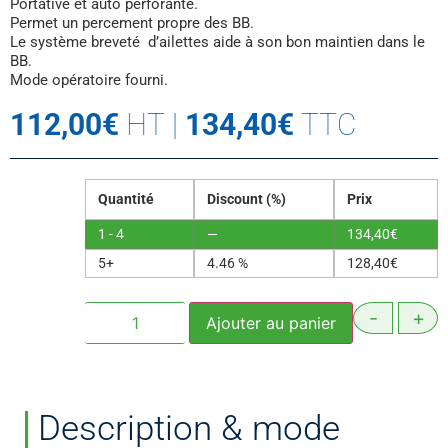
Portative et auto perforante.
Permet un percement propre des BB.
Le système breveté d’ailettes aide à son bon maintien dans le
BB.
Mode opératoire fourni.
112,00
€
HT
|
134,40
€
TTC
Quantité
Discount (%)
Prix
1 - 4
—
134,40
€
5+
4.46 %
128,40
€
-
+
Ajouter au panier
Description & mode