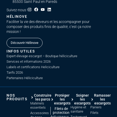
85500 Saint Paul en Pareds
Suivez-nous !
HÉLINOVE
Faciliter la vie des éleveurs et les accompagner pour
composer des produits finis de qualité, c’est ça notre
mission !
Découvrir Hélinove
INFOS UTILES
Expert élevage escargot – Boutique héliciculture
Services et informations 2026
Labels et certifications Heliciculture
Tarifs 2026
Partenaires Héliciculture
NOS
Construire
Protéger
Soigner
Ramasser
PRODUITS
les parcs
les
les
les
escargots
escargots
escargots
Matériels
Hygiène et
Paniers
essentiels
Filets de
sanitaire
protection
Filets
Accessoires
Anti-oiseaux
Traitement