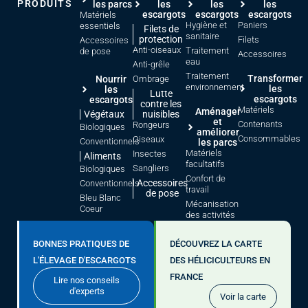
PRODUITS
les parcs
les
les
les
escargots
escargots
escargots
Matériels
Hygiène et
Paniers
essentiels
Filets de
sanitaire
protection
Filets
Accessoires
Anti-oiseaux
Traitement
de pose
Accessoires
eau
Anti-grêle
Traitement
Transformer
Nourrir
Ombrage
environnement
les
les
Lutte
escargots
escargots
contre les
Matériels
Aménager
Végétaux
nuisibles
et
Contenants
Rongeurs
Biologiques
améliorer
Consommables
Oiseaux
Conventionnels
les parcs
Matériels
Insectes
Aliments
facultatifs
Sangliers
Biologiques
Confort de
Accessoires
Conventionnels
travail
de pose
Bleu Blanc
Mécanisation
Coeur
des activités
BONNES PRATIQUES DE
DÉCOUVREZ LA CARTE
L'ÉLEVAGE D'ESCARGOTS
DES HÉLICICULTEURS EN
FRANCE
Lire nos conseils
d'experts
Voir la carte