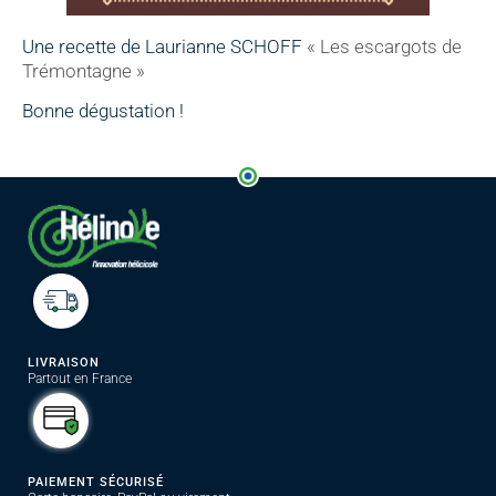
Une recette de Laurianne SCHOFF
« Les escargots de
Trémontagne »
Bonne dégustation !
LIVRAISON
Partout en France
PAIEMENT SÉCURISÉ