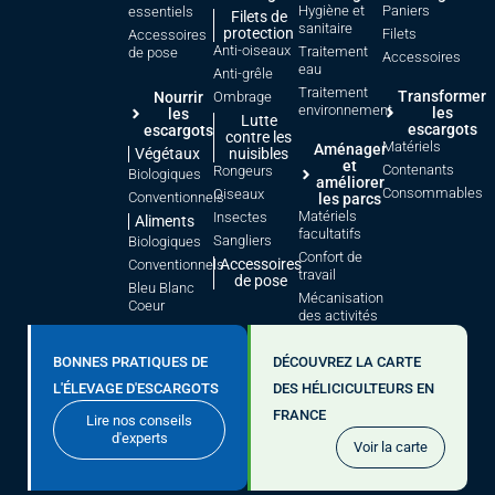
Hygiène et
Paniers
essentiels
Filets de
sanitaire
protection
Filets
Accessoires
Anti-oiseaux
Traitement
de pose
Accessoires
eau
Anti-grêle
Traitement
Transformer
Nourrir
Ombrage
environnement
les
les
Lutte
escargots
escargots
contre les
Matériels
Aménager
Végétaux
nuisibles
et
Contenants
Rongeurs
Biologiques
améliorer
Consommables
Oiseaux
Conventionnels
les parcs
Matériels
Insectes
Aliments
facultatifs
Sangliers
Biologiques
Confort de
Accessoires
Conventionnels
travail
de pose
Bleu Blanc
Mécanisation
Coeur
des activités
BONNES PRATIQUES DE
DÉCOUVREZ LA CARTE
L'ÉLEVAGE D'ESCARGOTS
DES HÉLICICULTEURS EN
FRANCE
Lire nos conseils
d'experts
Voir la carte