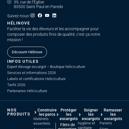
39, rue de l’Eglise
85500 Saint Paul en Pareds
Suivez-nous !
HÉLINOVE
Faciliter la vie des éleveurs et les accompagner pour
composer des produits finis de qualité, c’est ça notre
mission !
Découvrir Hélinove
INFOS UTILES
Expert élevage escargot – Boutique héliciculture
Services et informations 2026
Labels et certifications Heliciculture
Tarifs 2026
Partenaires Héliciculture
NOS
Construire
Protéger
Soigner
Ramasser
PRODUITS
les parcs
les
les
les
escargots
escargots
escargots
Matériels
Hygiène et
Paniers
essentiels
Filets de
sanitaire