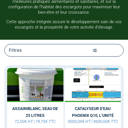
meilleures pratiques alimentaires et sanitaires, et sur la
configuration de l’habitat des escargots pour maximiser leur
bien-être et leur croissance.
Cette approche intégrée assure le développement sain de vos
escargots et la prospérité de votre activité d’élevage.
Filtres
ASSAINIBLANC, SEAU DE
CATALYSEUR D’EAU
25 LITRES
PHOENIX Q10, L’UNITÉ
72,50
€
HT
|
79,75
€
TTC
3000,00
€
HT
|
3600,00
€
TTC