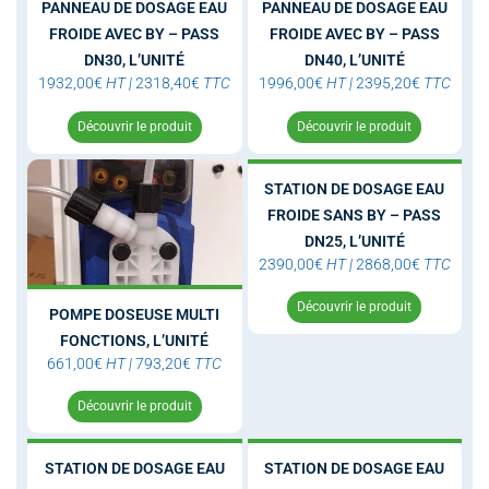
PANNEAU DE DOSAGE EAU
PANNEAU DE DOSAGE EAU
FROIDE AVEC BY – PASS
FROIDE AVEC BY – PASS
DN30, L’UNITÉ
DN40, L’UNITÉ
1932,00
€
HT
|
2318,40
€
TTC
1996,00
€
HT
|
2395,20
€
TTC
Découvrir le produit
Découvrir le produit
STATION DE DOSAGE EAU
FROIDE SANS BY – PASS
DN25, L’UNITÉ
2390,00
€
HT
|
2868,00
€
TTC
Découvrir le produit
POMPE DOSEUSE MULTI
FONCTIONS, L’UNITÉ
661,00
€
HT
|
793,20
€
TTC
Découvrir le produit
STATION DE DOSAGE EAU
STATION DE DOSAGE EAU