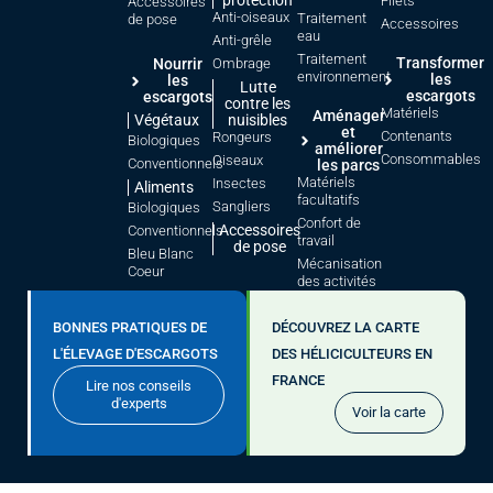
protection
Filets
Accessoires
Anti-oiseaux
Traitement
de pose
Accessoires
eau
Anti-grêle
Traitement
Transformer
Nourrir
Ombrage
environnement
les
les
Lutte
escargots
escargots
contre les
Matériels
Aménager
Végétaux
nuisibles
et
Contenants
Rongeurs
Biologiques
améliorer
Consommables
Oiseaux
Conventionnels
les parcs
Matériels
Insectes
Aliments
facultatifs
Sangliers
Biologiques
Confort de
Accessoires
Conventionnels
travail
de pose
Bleu Blanc
Mécanisation
Coeur
des activités
BONNES PRATIQUES DE
DÉCOUVREZ LA CARTE
L'ÉLEVAGE D'ESCARGOTS
DES HÉLICICULTEURS EN
FRANCE
Lire nos conseils
d'experts
Voir la carte