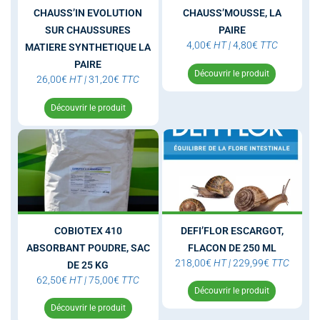
CHAUSS’IN EVOLUTION
CHAUSS’MOUSSE, LA
SUR CHAUSSURES
PAIRE
4,00
€
HT
|
4,80
€
TTC
MATIERE SYNTHETIQUE LA
PAIRE
Découvrir le produit
26,00
€
HT
|
31,20
€
TTC
Découvrir le produit
COBIOTEX 410
DEFI’FLOR ESCARGOT,
ABSORBANT POUDRE, SAC
FLACON DE 250 ML
218,00
€
HT
|
229,99
€
TTC
DE 25 KG
62,50
€
HT
|
75,00
€
TTC
Découvrir le produit
Découvrir le produit